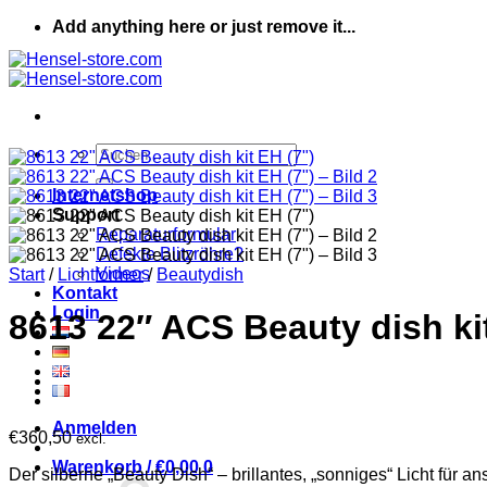
Zum
Add anything here or just remove it...
Inhalt
springen
Suchen
nach:
Internetshop
Support
Reparaturformular
Defekte Blitzröhre?
Videos
Start
/
Lichtformer
/
Beautydish
Kontakt
Login
8613 22″ ACS Beauty dish kit
Anmelden
€
360,50
excl.
Warenkorb /
€
0,00
0
Der silberne „Beauty Dish“ – brillantes, „sonniges“ Licht für