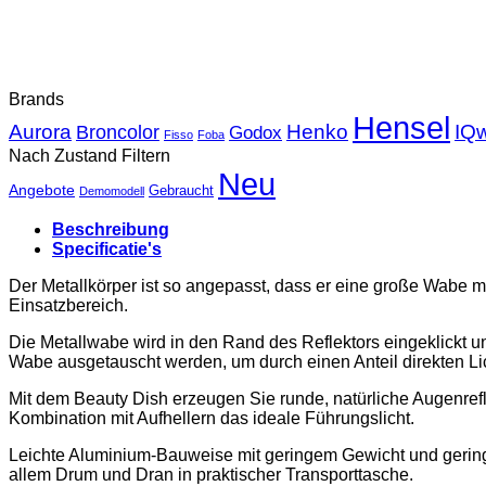
Brands
Hensel
Aurora
Henko
IQw
Broncolor
Godox
Fisso
Foba
Nach Zustand Filtern
Neu
Angebote
Gebraucht
Demomodell
Beschreibung
Specificatie's
Der Metallkörper ist so angepasst, dass er eine große Wabe m
Einsatzbereich.
Die Metallwabe wird in den Rand des Reflektors eingeklickt un
Wabe ausgetauscht werden, um durch einen Anteil direkten Lic
Mit dem Beauty Dish erzeugen Sie runde, natürliche Augenreflex
Kombination mit Aufhellern das ideale Führungslicht.
Leichte Aluminium-Bauweise mit geringem Gewicht und gerin
allem Drum und Dran in praktischer Transporttasche.