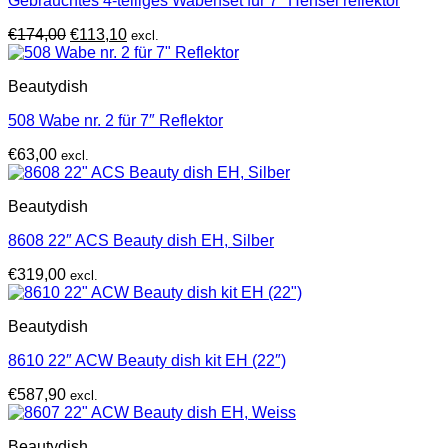
Gebrauchtes 4-teiliges Wabenset für 7″ Hensel reflektor
Ursprünglicher
Aktueller
€
174,00
€
113,10
excl.
Preis
Preis
war:
ist:
Beautydish
€174,00
€113,10.
508 Wabe nr. 2 für 7″ Reflektor
€
63,00
excl.
Beautydish
8608 22″ ACS Beauty dish EH, Silber
€
319,00
excl.
Beautydish
8610 22″ ACW Beauty dish kit EH (22″)
€
587,90
excl.
Beautydish