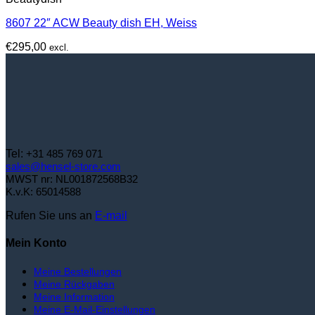
8607 22″ ACW Beauty dish EH, Weiss
€
295,00
excl.
Tel:
+31 485 769 071
sales@hensel-store.com
MWST nr: NL001872568B32
K.v.K: 65014588
Rufen Sie uns an
E-mail
Mein Konto
Meine Bestellungen
Meine Rückgaben
Meine Information
Meine E-Mail-Einstellungen